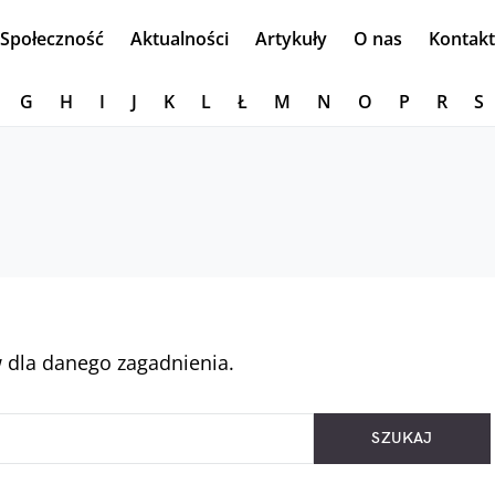
Społeczność
Aktualności
Artykuły
O nas
Kontakt
G
H
I
J
K
L
Ł
M
N
O
P
R
S
 dla danego zagadnienia.
SZUKAJ