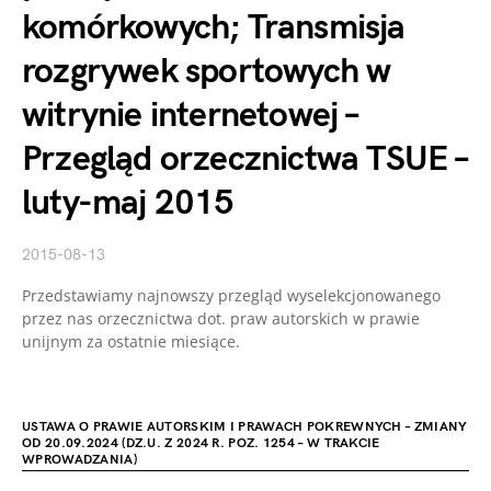
komórkowych; Transmisja
rozgrywek sportowych w
witrynie internetowej –
Przegląd orzecznictwa TSUE –
luty-maj 2015
2015-08-13
Przedstawiamy najnowszy przegląd wyselekcjonowanego
przez nas orzecznictwa dot. praw autorskich w prawie
unijnym za ostatnie miesiące.
USTAWA O PRAWIE AUTORSKIM I PRAWACH POKREWNYCH – ZMIANY
OD 20.09.2024 (DZ.U. Z 2024 R. POZ. 1254 – W TRAKCIE
WPROWADZANIA)