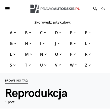
Skorowidz artykułów:
A
B
C
D
E
F
G
H
I
J
K
L
Ł
M
N
O
P
R
S
T
U
V
W
Z
BROWSING TAG
Reprodukcja
1 post