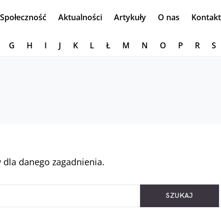
Społeczność
Aktualności
Artykuły
O nas
Kontakt
G
H
I
J
K
L
Ł
M
N
O
P
R
S
 dla danego zagadnienia.
SZUKAJ