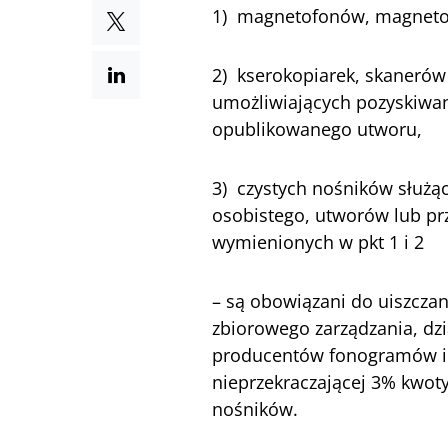
1) magnetofonów, magneto
2) kserokopiarek, skanerów
umożliwiających pozyskiwani
opublikowanego utworu,
3) czystych nośników służąc
osobistego, utworów lub p
wymienionych w pkt 1 i 2
– są obowiązani do uiszczan
zbiorowego zarządzania, dz
producentów fonogramów i
nieprzekraczającej 3% kwoty 
nośników.