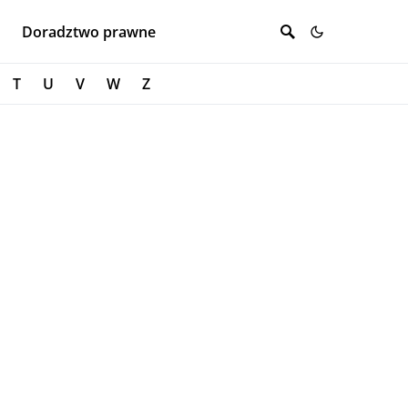
Doradztwo prawne
T
U
V
W
Z