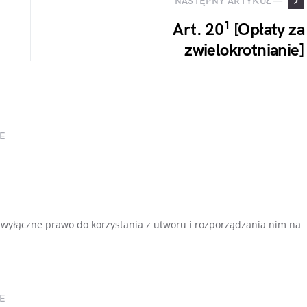
NASTĘPNY ARTYKUŁ —
1
Art. 20
[Opłaty za
zwielokrotnianie]
E
je wyłączne prawo do korzystania z utworu i rozporządzania nim na
E