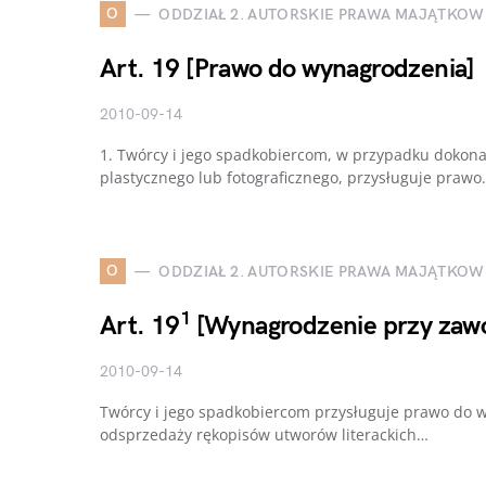
O
ODDZIAŁ 2. AUTORSKIE PRAWA MAJĄTKOW
Art. 19 [Prawo do wynagrodzenia]
2010-09-14
1. Twórcy i jego spadkobiercom, w przypadku doko
plastycznego lub fotograficznego, przysługuje praw
O
ODDZIAŁ 2. AUTORSKIE PRAWA MAJĄTKOW
1
Art. 19
[Wynagrodzenie przy zaw
2010-09-14
Twórcy i jego spadkobiercom przysługuje prawo do
odsprzedaży rękopisów utworów literackich…