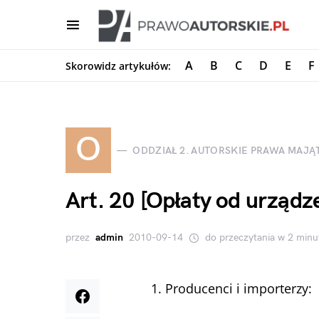
A
B
C
D
E
F
Skorowidz artykułów:
O
ODDZIAŁ 2. AUTORSKIE PRAWA MAJ
Art. 20 [Opłaty od urządz
przez
admin
2010-09-14
do przeczytania w 2 minu
1. Producenci i importerzy: