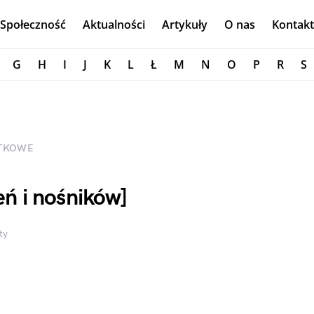
Społeczność
Aktualności
Artykuły
O nas
Kontakt
G
H
I
J
K
L
Ł
M
N
O
P
R
S
ĄTKOWE
eń i nośników]
ty