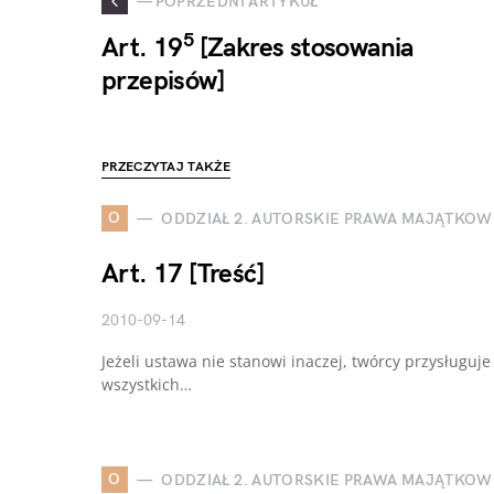
— POPRZEDNI ARTYKUŁ
5
Art. 19
[Zakres stosowania
przepisów]
PRZECZYTAJ TAKŻE
O
ODDZIAŁ 2. AUTORSKIE PRAWA MAJĄTKOW
Art. 17 [Treść]
2010-09-14
Jeżeli ustawa nie stanowi inaczej, twórcy przysługu
wszystkich…
O
ODDZIAŁ 2. AUTORSKIE PRAWA MAJĄTKOW