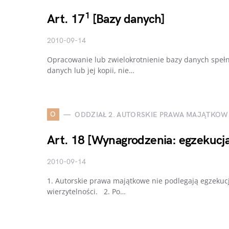
1
Art. 17
[Bazy danych]
2010-09-14
Opracowanie lub zwielokrotnienie bazy danych spełn
danych lub jej kopii, nie…
O
ODDZIAŁ 2. AUTORSKIE PRAWA MAJĄTKOW
Art. 18 [Wynagrodzenia: egzekucj
2010-09-14
1. Autorskie prawa majątkowe nie podlegają egzekucj
wierzytelności. 2. Po…