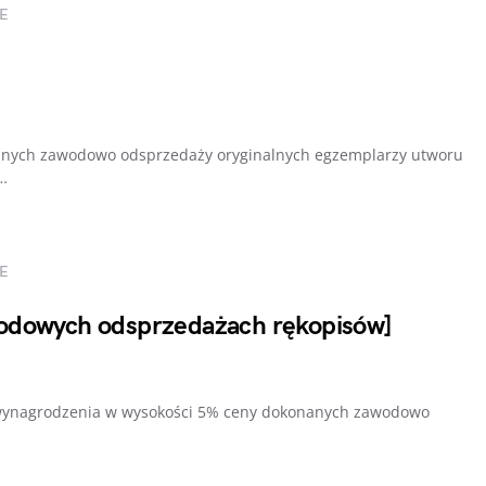
E
nanych zawodowo odsprzedaży oryginalnych egzemplarzy utworu
o…
E
odowych odsprzedażach rękopisów]
 wynagrodzenia w wysokości 5% ceny dokonanych zawodowo